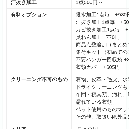
汗抜き加工
1点500円～
有料オプション
撥水加工1点毎 +980
汗抜き加工1点毎 +50
カビ抜き加工1点毎 +5
臭わん加工 770円
商品点数追加（まとめ
集荷キット（初めての方
不要ハンガー回収袋 +8
衣類カバー +605円
クリーニング不可のもの
着物、皮革・毛皮、水
ドライクリーニングも
布団・寝具類、汚れ、
濡れている衣類、
ペット使用のものマッ
その他、取扱い除外品